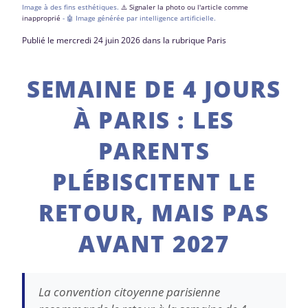
Image à des fins esthétiques.
⚠️ Signaler la photo ou l'article comme
inapproprié
- 🤖 Image générée par intelligence artificielle.
Publié le mercredi 24 juin 2026 dans la rubrique Paris
SEMAINE DE 4 JOURS
À PARIS : LES
PARENTS
PLÉBISCITENT LE
RETOUR, MAIS PAS
AVANT 2027
La convention citoyenne parisienne