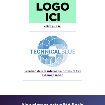
Votre pub ici
Création de site internet sur-mesure / et
automatisation
Newsletter actualité Paris