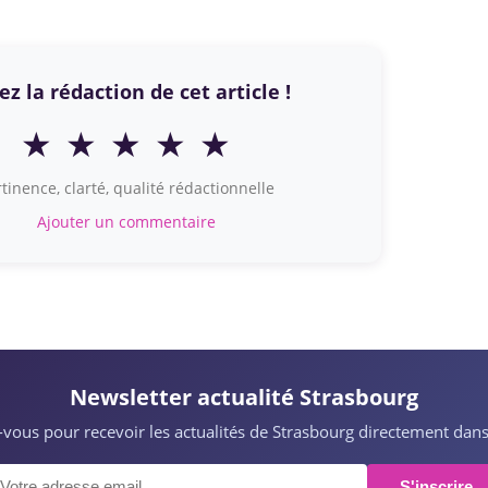
z la rédaction de cet article !
★
★
★
★
★
tinence, clarté, qualité rédactionnelle
Ajouter un commentaire
Newsletter actualité Strasbourg
z-vous pour recevoir les actualités de Strasbourg directement dans
S'inscrire