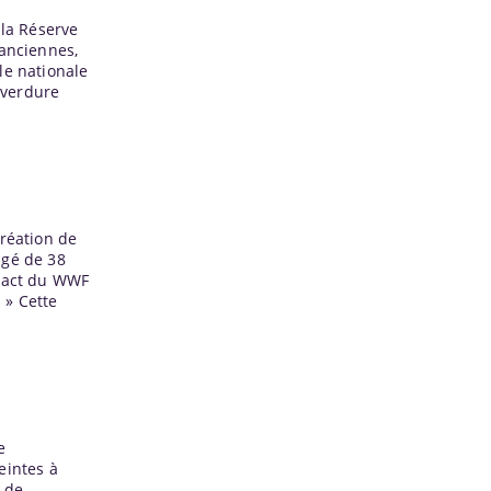
 la Réserve
 anciennes,
lle nationale
 verdure
création de
âgé de 38
mpact du WWF
 » Cette
e
eintes à
s de