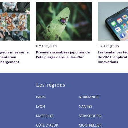
IL Y A 17 JOURS
IL Y A 20 JOURS
geois mise sur le
Premiers scarabées japonais de
Les tendances te
imentation
l'été piégés dans le Bas-Rhin
de 2023 : applica
'hébergement
innovations
Les régions
PARIS
NORMANDIE
LYON
NANTES
MARSEILLE
STRASBOURG
CÔTE D'AZUR
MONTPELLIER