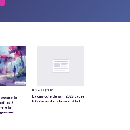
IL Y A 11 JOURS
La canicule de juin 2023 cause
accuse le
635 décès dans le Grand Est
rillac à
léré la
agresseur