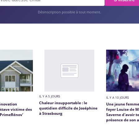
Désinscription possible à tout moment.
IL Y A 5 JOURS
IL Y A 10 JOURS
Chaleur insupportable : le
rénovation
Une jeune femme 
quotidien difficile de Joséphine
ktave victime des
foyer Louise de Ma
à Strasbourg
aPrimeRénov’
Saverne d'avoir to
présence de son 