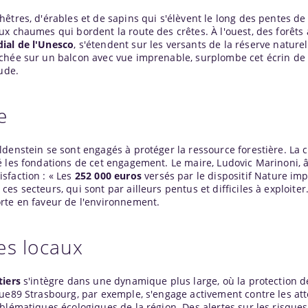
êtres, d'érables et de sapins qui s'élèvent le long des pentes de
x chaumes qui bordent la route des crêtes. À l'ouest, des forêts
ial de l'Unesco
, s'étendent sur les versants de la réserve nature
rchée sur un balcon avec vue imprenable, surplombe cet écrin de
ude.
e
denstein se sont engagés à protéger la ressource forestière. La 
é les fondations de cet engagement. Le maire, Ludovic Marinoni, 
sfaction : « Les
252 000 euros
versés par le dispositif Nature i
s secteurs, qui sont par ailleurs pentus et difficiles à exploiter.
rte en faveur de l'environnement.
es locaux
tiers
s'intègre dans une dynamique plus large, où la protection d
ue89 Strasbourg, par exemple, s'engage activement contre les att
blématiques écologiques de la région. Des alertes sur les risque