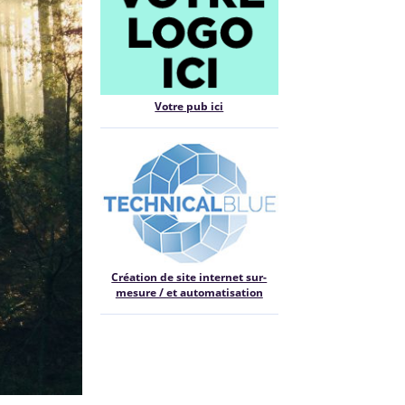
Votre pub ici
Création de site internet sur-
mesure / et automatisation