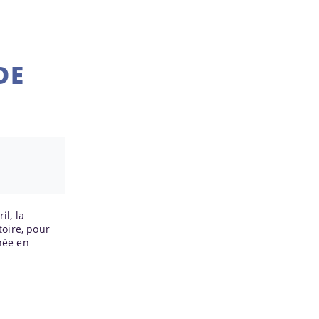
DE
il, la
toire, pour
gnée en