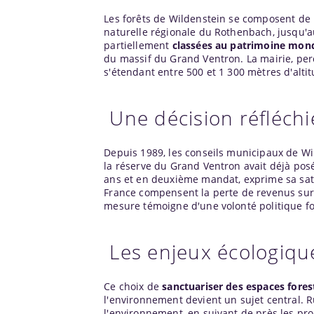
Les forêts de Wildenstein se composent de h
naturelle régionale du Rothenbach, jusqu'au
partiellement
classées au patrimoine mond
du massif du Grand Ventron. La mairie, pe
s'étendant entre 500 et 1 300 mètres d'altit
Une décision réfléchi
Depuis 1989, les conseils municipaux de Wil
la réserve du Grand Ventron avait déjà pos
ans et en deuxième mandat, exprime sa sati
France compensent la perte de revenus sur ce
mesure témoigne d'une volonté politique fo
Les enjeux écologiqu
Ce choix de
sanctuariser des espaces fores
l'environnement devient un sujet central. R
l'environnement, en suivant de près les pro