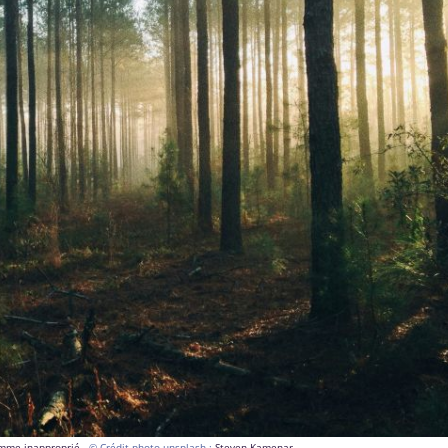
comme inapproprié
- © Crédit photo unsplash :
Steven Kamenar
.