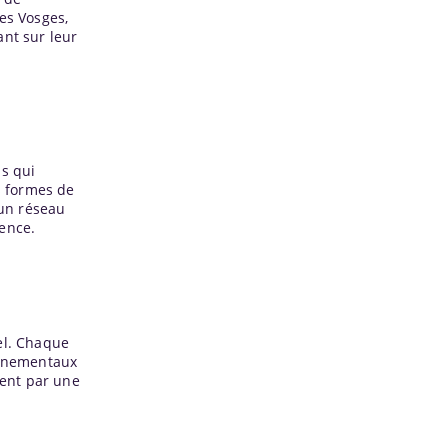
es Vosges,
ant sur leur
ns qui
s formes de
 un réseau
lence.
el. Chaque
onnementaux
sent par une