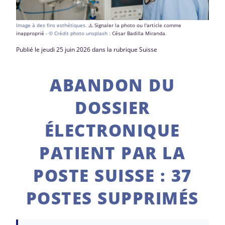
Image à des fins esthétiques.
⚠️ Signaler la photo ou l'article comme
inapproprié
- © Crédit photo unsplash :
César Badilla Miranda
.
Publié le jeudi 25 juin 2026 dans la rubrique Suisse
ABANDON DU
DOSSIER
ÉLECTRONIQUE
PATIENT PAR LA
POSTE SUISSE : 37
POSTES SUPPRIMÉS