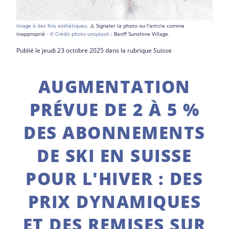
Image à des fins esthétiques.
⚠️ Signaler la photo ou l'article comme
inapproprié
- © Crédit photo unsplash :
Banff Sunshine Village
.
Publié le jeudi 23 octobre 2025 dans la rubrique Suisse
AUGMENTATION
PRÉVUE DE 2 À 5 %
DES ABONNEMENTS
DE SKI EN SUISSE
POUR L'HIVER : DES
PRIX DYNAMIQUES
ET DES REMISES SUR