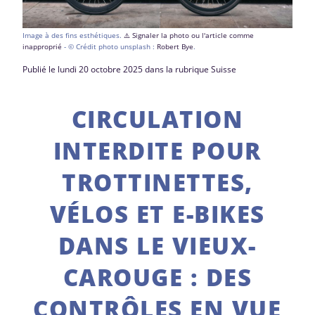
Image à des fins esthétiques.
⚠️ Signaler la photo ou l'article comme
inapproprié
- © Crédit photo unsplash :
Robert Bye
.
Publié le lundi 20 octobre 2025 dans la rubrique Suisse
CIRCULATION
INTERDITE POUR
TROTTINETTES,
VÉLOS ET E-BIKES
DANS LE VIEUX-
CAROUGE : DES
CONTRÔLES EN VUE