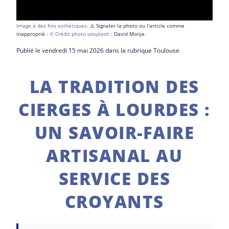
Image à des fins esthétiques.
⚠️ Signaler la photo ou l'article comme
inapproprié
- © Crédit photo unsplash :
David Monje
.
Publié le vendredi 15 mai 2026 dans la rubrique Toulouse
LA TRADITION DES
CIERGES À LOURDES :
UN SAVOIR-FAIRE
ARTISANAL AU
SERVICE DES
CROYANTS