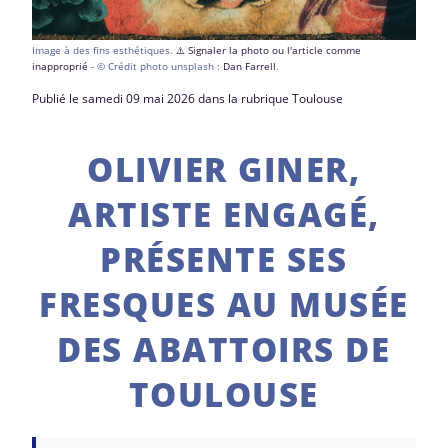
Image à des fins esthétiques.
⚠️ Signaler la photo ou l'article comme
inapproprié
- © Crédit photo unsplash :
Dan Farrell
.
Publié le samedi 09 mai 2026 dans la rubrique Toulouse
OLIVIER GINER,
ARTISTE ENGAGÉ,
PRÉSENTE SES
FRESQUES AU MUSÉE
DES ABATTOIRS DE
TOULOUSE