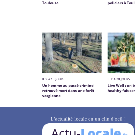
Toulouse
policiers à Tou
IL Y A 19 JOURS
IL Y A 20 JOURS
Un homme au passé criminel
Live Well : un 
retrouvé mort dans une forêt
healthy fait se
vosgienne
L'actualité locale en un clin d'oeil !