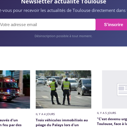
Newsletter actualité Toulouse
ez-vous pour recevoir les actualités de Toulouse directement dans 
S'inscrire
Désinscription possible à tout moment.
IL Y A 5 JOURS
IL Y A 4 JOURS
"C'est devenu urg
auvés d'un
Trois véhicules immobilisés au
Toulouse, face à l
 feu par des
péage du Palays lors d'un