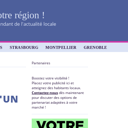
otre région !
dant de l'actualité locale
S
STRASBOURG
MONTPELLIER
GRENOBLE
Partenaires
Boostez votre visibilité !
Placez votre publicité ici et
atteignez des habitants locaux.
Contactez-nous
dès maintenant
D'UN
pour discuter des options de
partenariat adaptées à votre
marché !