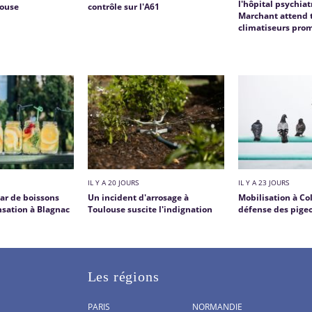
l'hôpital psychia
louse
contrôle sur l'A61
Marchant attend t
climatiseurs pro
IL Y A 20 JOURS
IL Y A 23 JOURS
bar de boissons
Un incident d'arrosage à
Mobilisation à Co
nsation à Blagnac
Toulouse suscite l'indignation
défense des pige
Les régions
PARIS
NORMANDIE