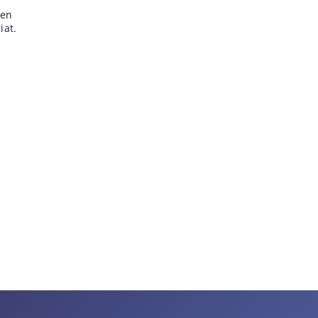
ien
iat.