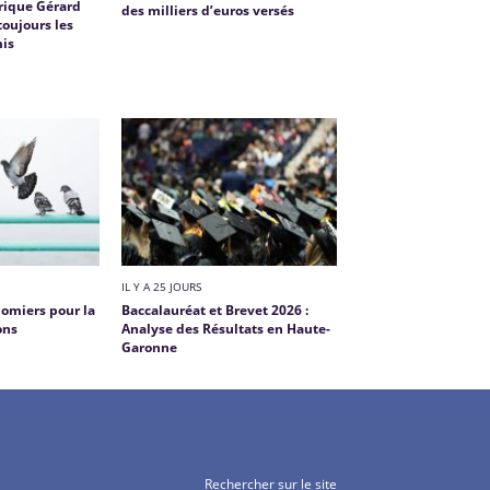
trique Gérard
des milliers d’euros versés
oujours les
mis
IL Y A 25 JOURS
lomiers pour la
Baccalauréat et Brevet 2026 :
ons
Analyse des Résultats en Haute-
Garonne
Rechercher sur le site