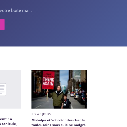
votre boîte mail.
IL Y A 8 JOURS
ent" : à
Mobalpa et SoCoo’c : des clients
a canicule,
toulousains sans cuisine malgré