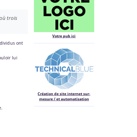
où trois
Votre pub ici
ndividus ont
uloir lui
Création de site internet sur-
mesure / et automatisation
e.