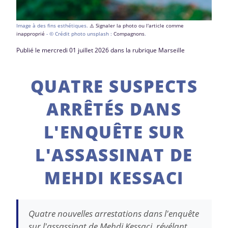
Image à des fins esthétiques.
⚠️ Signaler la photo ou l'article comme
inapproprié
- © Crédit photo unsplash :
Compagnons
.
Publié le mercredi 01 juillet 2026 dans la rubrique Marseille
QUATRE SUSPECTS
ARRÊTÉS DANS
L'ENQUÊTE SUR
L'ASSASSINAT DE
MEHDI KESSACI
Quatre nouvelles arrestations dans l'enquête
sur l'assassinat de Mehdi Kessaci, révélant