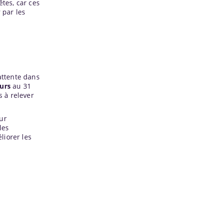
êtes, car ces
 par les
attente dans
ours
au 31
s à relever
ur
les
liorer les