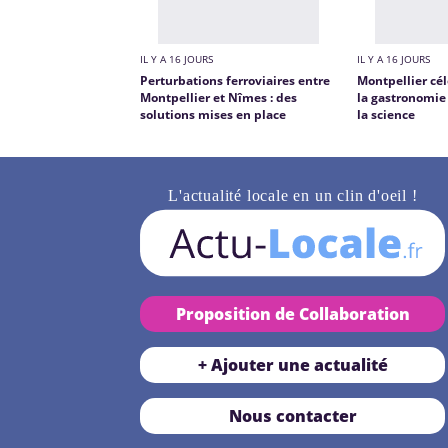
IL Y A 16 JOURS
IL Y A 16 JOURS
Perturbations ferroviaires entre
Montpellier cél
Montpellier et Nîmes : des
la gastronomie 
solutions mises en place
la science
L'actualité locale en un clin d'oeil !
Proposition de Collaboration
+ Ajouter une actualité
Nous contacter