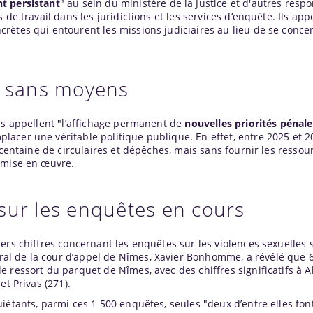
t persistant
" au sein du ministère de la Justice et d'autres resp
de travail dans les juridictions et les services d’enquête. Ils app
rètes qui entourent les missions judiciaires au lieu de se conce
s sans moyens
ls appellent "l’affichage permanent de
nouvelles priorités pénale
acer une véritable politique publique. En effet, entre 2025 et 20
 centaine de circulaires et dépêches, mais sans fournir les ressou
 mise en œuvre.
sur les enquêtes en cours
ers chiffres concernant les enquêtes sur les violences sexuelles
l de la cour d’appel de Nîmes, Xavier Bonhomme, a révélé que 
ressort du parquet de Nîmes, avec des chiffres significatifs à Al
et Privas (271).
étants, parmi ces 1 500 enquêtes, seules "deux d’entre elles font