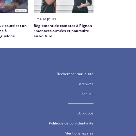
IL Y A 20 JOURS
ux coursier : un
Règlement de comptes à Pignan
me à
: menaces armées et poursuite
aguelone
en voiture
Rechercher sur le site
Archives
Accueil
A propos
Politique de confidentialité
Mentions légales