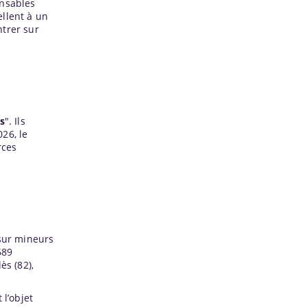
onsables
ellent à un
ntrer sur
s
". Ils
26, le
rces
 sur mineurs
689
ès (82),
 l’objet