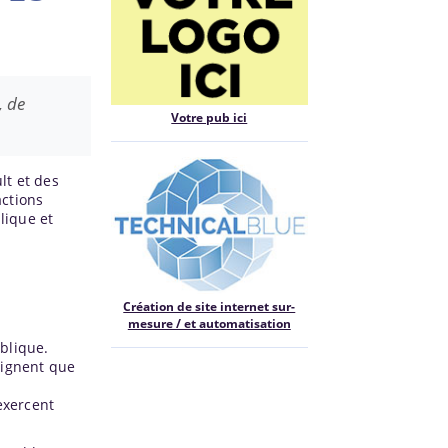
, de
Votre pub ici
lt et des
actions
lique et
Création de site internet sur-
mesure / et automatisation
blique.
ulignent que
exercent