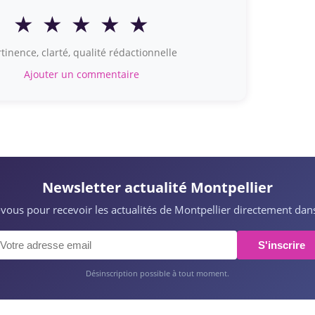
★
★
★
★
★
tinence, clarté, qualité rédactionnelle
Ajouter un commentaire
Newsletter actualité Montpellier
z-vous pour recevoir les actualités de Montpellier directement dans
S'inscrire
Désinscription possible à tout moment.