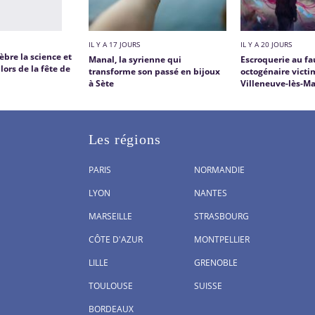
IL Y A 17 JOURS
IL Y A 20 JOURS
èbre la science et
Manal, la syrienne qui
Escroquerie au fa
lors de la fête de
transforme son passé en bijoux
octogénaire victi
à Sète
Villeneuve-lès-M
Les régions
PARIS
NORMANDIE
LYON
NANTES
MARSEILLE
STRASBOURG
CÔTE D'AZUR
MONTPELLIER
LILLE
GRENOBLE
TOULOUSE
SUISSE
BORDEAUX