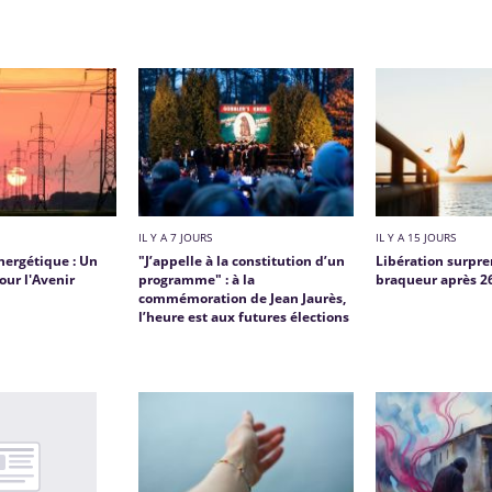
IL Y A 7 JOURS
IL Y A 15 JOURS
nergétique : Un
"J’appelle à la constitution d’un
Libération surpr
our l'Avenir
programme" : à la
braqueur après 26
commémoration de Jean Jaurès,
l’heure est aux futures élections