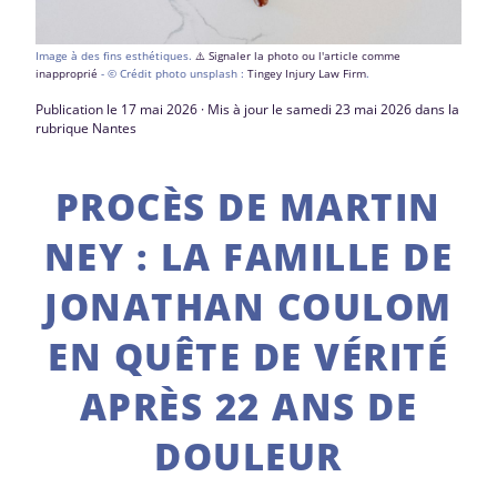
Image à des fins esthétiques.
⚠️ Signaler la photo ou l'article comme
inapproprié
- © Crédit photo unsplash :
Tingey Injury Law Firm
.
Publication le 17 mai 2026 · Mis à jour le samedi 23 mai 2026 dans la
rubrique Nantes
PROCÈS DE MARTIN
NEY : LA FAMILLE DE
JONATHAN COULOM
EN QUÊTE DE VÉRITÉ
APRÈS 22 ANS DE
DOULEUR