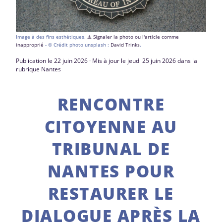
Image à des fins esthétiques.
⚠️ Signaler la photo ou l'article comme
inapproprié
- © Crédit photo unsplash :
David Trinks
.
Publication le 22 juin 2026 · Mis à jour le jeudi 25 juin 2026 dans la
rubrique Nantes
RENCONTRE
CITOYENNE AU
TRIBUNAL DE
NANTES POUR
RESTAURER LE
DIALOGUE APRÈS LA