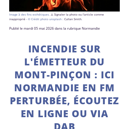
Image à des fins esthétiques.
⚠️ Signaler la photo ou l'article comme
inapproprié
- © Crédit photo unsplash :
Cullan Smith
.
Publié le mardi 05 mai 2026 dans la rubrique Normandie
INCENDIE SUR
L'ÉMETTEUR DU
MONT-PINÇON : ICI
NORMANDIE EN FM
PERTURBÉE, ÉCOUTEZ
EN LIGNE OU VIA
DAB