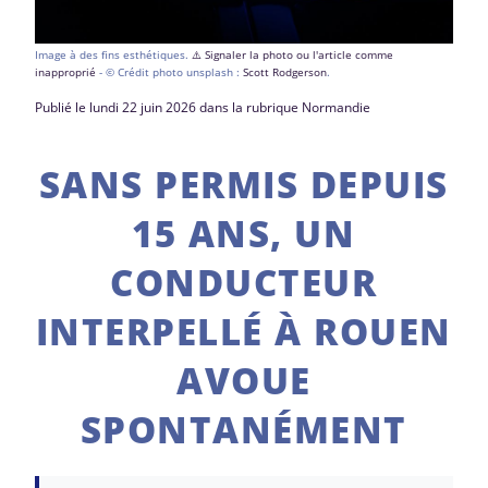
Image à des fins esthétiques.
⚠️ Signaler la photo ou l'article comme
inapproprié
- © Crédit photo unsplash :
Scott Rodgerson
.
Publié le lundi 22 juin 2026 dans la rubrique Normandie
SANS PERMIS DEPUIS
15 ANS, UN
CONDUCTEUR
INTERPELLÉ À ROUEN
AVOUE
SPONTANÉMENT