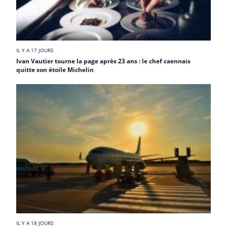
IL Y A 17 JOURS
Ivan Vautier tourne la page après 23 ans : le chef caennais
quitte son étoile Michelin
IL Y A 18 JOURS