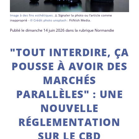
Image à des fins esthétiques.
⚠️ Signaler la photo ou l'article comme
inapproprié
- © Crédit photo unsplash :
FitNish Media
.
Publié le dimanche 14 juin 2026 dans la rubrique Normandie
"TOUT INTERDIRE, ÇA
POUSSE À AVOIR DES
MARCHÉS
PARALLÈLES" : UNE
NOUVELLE
RÉGLEMENTATION
SUR LE CBD