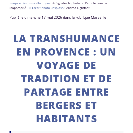
Image à des fins esthétiques.
⚠️ Signaler la photo ou l'article comme
inapproprié
- © Crédit photo unsplash :
Andrea Lightfoot
.
Publié le dimanche 17 mai 2026 dans la rubrique Marseille
LA TRANSHUMANCE
EN PROVENCE : UN
VOYAGE DE
TRADITION ET DE
PARTAGE ENTRE
BERGERS ET
HABITANTS