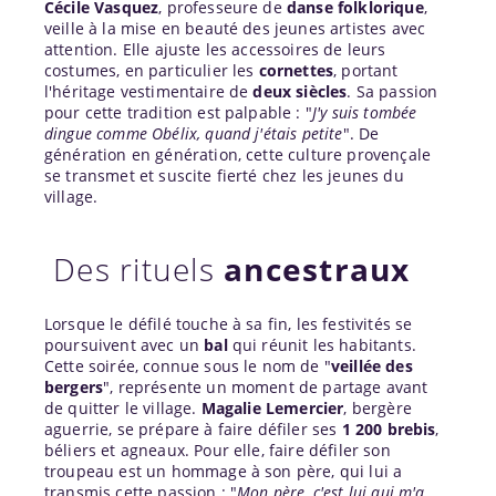
Cécile Vasquez
, professeure de
danse folklorique
,
veille à la mise en beauté des jeunes artistes avec
attention. Elle ajuste les accessoires de leurs
costumes, en particulier les
cornettes
, portant
l'héritage vestimentaire de
deux siècles
. Sa passion
pour cette tradition est palpable : "
J'y suis tombée
dingue comme Obélix, quand j'étais petite
". De
génération en génération, cette culture provençale
se transmet et suscite fierté chez les jeunes du
village.
Des rituels
ancestraux
Lorsque le défilé touche à sa fin, les festivités se
poursuivent avec un
bal
qui réunit les habitants.
Cette soirée, connue sous le nom de "
veillée des
bergers
", représente un moment de partage avant
de quitter le village.
Magalie Lemercier
, bergère
aguerrie, se prépare à faire défiler ses
1 200 brebis
,
béliers et agneaux. Pour elle, faire défiler son
troupeau est un hommage à son père, qui lui a
transmis cette passion : "
Mon père, c'est lui qui m'a