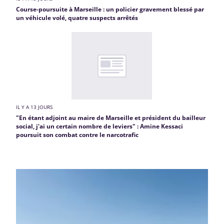
Course-poursuite à Marseille : un policier gravement blessé par
un véhicule volé, quatre suspects arrêtés
IL Y A 13 JOURS
"En étant adjoint au maire de Marseille et président du bailleur
social, j'ai un certain nombre de leviers" : Amine Kessaci
poursuit son combat contre le narcotrafic