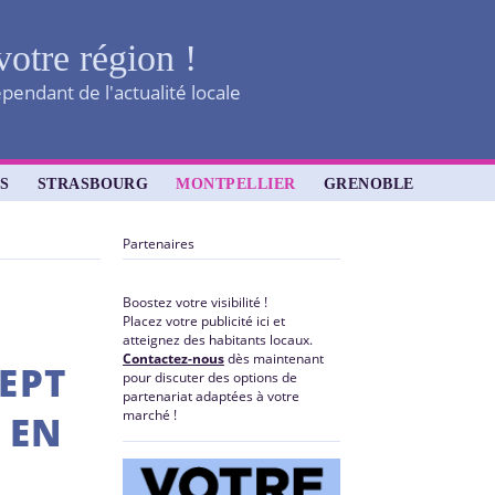
votre région !
pendant de l'actualité locale
S
STRASBOURG
MONTPELLIER
GRENOBLE
Partenaires
Boostez votre visibilité !
Placez votre publicité ici et
atteignez des habitants locaux.
Contactez-nous
dès maintenant
SEPT
pour discuter des options de
partenariat adaptées à votre
marché !
 EN