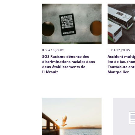
IL Y A 10 JOURS
IL Y A 12 JOURS
SOS Racisme dénonce des
Accident multip
discriminations raciales dans
km de bouchon
deux établissements de
l'autoroute en
l'Hérault
Montpellier