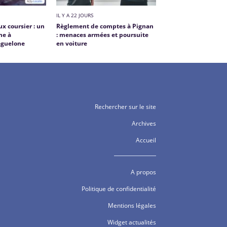
IL Y A 22 JOURS
ux coursier : un
Règlement de comptes à Pignan
me à
: menaces armées et poursuite
aguelone
en voiture
Rechercher sur le site
Archives
Accueil
A propos
Politique de confidentialité
Mentions légales
Widget actualités