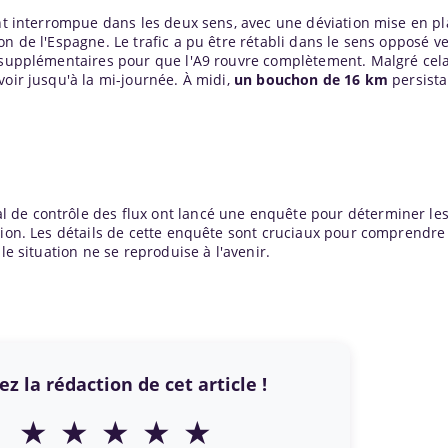
ent interrompue dans les deux sens, avec une déviation mise en pl
n de l'Espagne. Le trafic a pu être rétabli dans le sens opposé ve
s supplémentaires pour que l'A9 rouvre complètement. Malgré cela,
voir jusqu'à la mi-journée. À midi,
un bouchon de 16 km
persista
 de contrôle des flux ont lancé une enquête pour déterminer le
sion. Les détails de cette enquête sont cruciaux pour comprendre
le situation ne se reproduise à l'avenir.
z la rédaction de cet article !
★
★
★
★
★