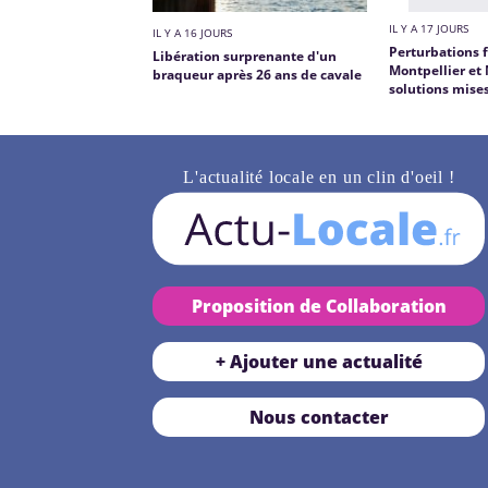
IL Y A 17 JOURS
IL Y A 16 JOURS
Perturbations f
Libération surprenante d'un
Montpellier et 
braqueur après 26 ans de cavale
solutions mise
L'actualité locale en un clin d'oeil !
Proposition de Collaboration
+ Ajouter une actualité
Nous contacter