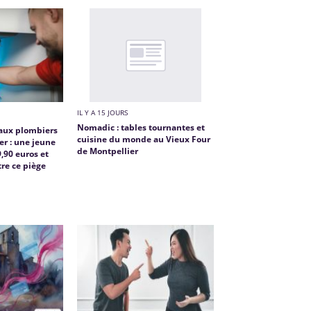
IL Y A 15 JOURS
Nomadic : tables tournantes et
faux plombiers
cuisine du monde au Vieux Four
er : une jeune
de Montpellier
,90 euros et
re ce piège