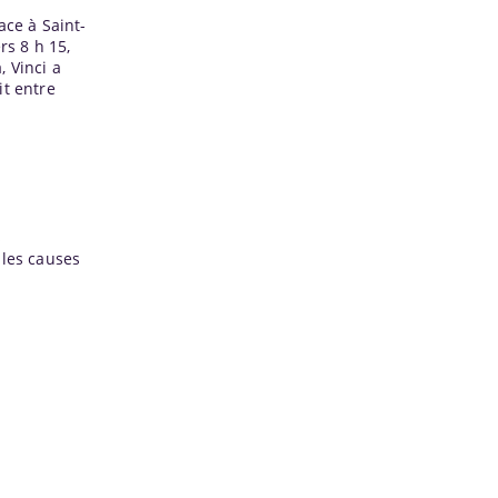
ace à Saint-
rs 8 h 15,
 Vinci a
it entre
s
 les causes