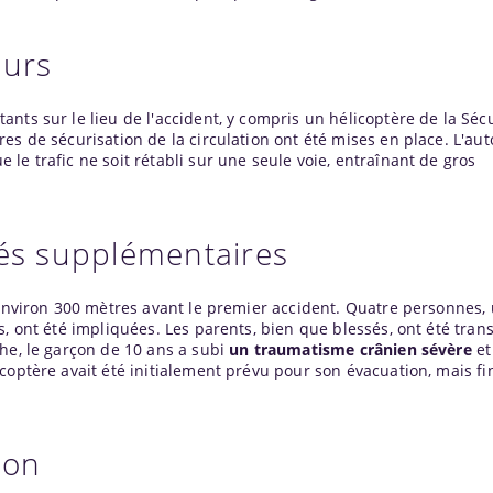
ours
ts sur le lieu de l'accident, y compris un hélicoptère de la Sécur
es de sécurisation de la circulation ont été mises en place. L'aut
le trafic ne soit rétabli sur une seule voie, entraînant de gros
sés supplémentaires
 environ 300 mètres avant le premier accident. Quatre personnes,
s, ont été impliquées. Les parents, bien que blessés, ont été tran
he, le garçon de 10 ans a subi
un traumatisme crânien sévère
et
coptère avait été initialement prévu pour son évacuation, mais fi
ion