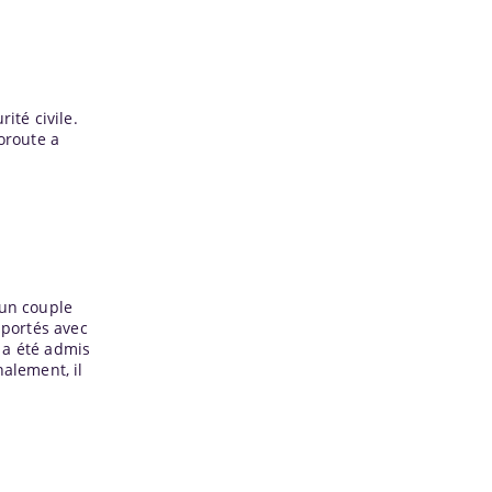
ité civile.
oroute a
 un couple
sportés avec
 a été admis
nalement, il