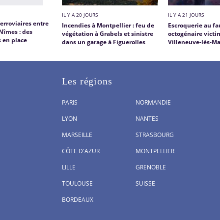
IL Y A 20 JOURS
IL Y A 21 JOURS
erroviaires entre
Incendies à Montpellier : feu de
Escroquerie au fa
Nîmes : des
végétation à Grabels et sinistre
octogénaire victi
s en place
dans un garage à Figuerolles
Villeneuve-lès-M
Les régions
PARIS
NORMANDIE
LYON
NANTES
MARSEILLE
STRASBOURG
CÔTE D'AZUR
MONTPELLIER
LILLE
GRENOBLE
TOULOUSE
SUISSE
BORDEAUX