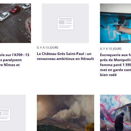
IL Y A 13 JOURS
IL Y A 15 JOURS
Le Château Grés Saint-Paul : un
le sur l'A709 : 13
Escroquerie aux 
renouveau ambitieux en Hérault
s paralysent
près de Montpelli
tre Nîmes et
femme perd 1 599
met en garde cont
bien rodé