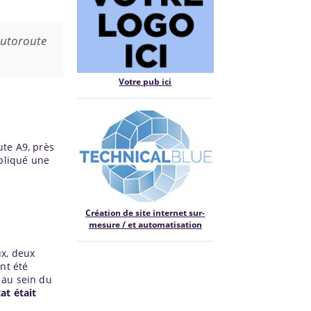
 Autoroute
Votre pub ici
ute A9, près
mpliqué une
Création de site internet sur-
mesure / et automatisation
ux, deux
nt été
 au sein du
at était