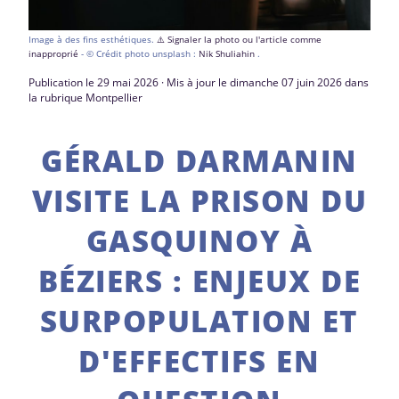
Image à des fins esthétiques.
⚠️ Signaler la photo ou l'article comme
inapproprié
- © Crédit photo unsplash :
Nik Shuliahin
.
Publication le 29 mai 2026 · Mis à jour le dimanche 07 juin 2026 dans
la rubrique Montpellier
GÉRALD DARMANIN
VISITE LA PRISON DU
GASQUINOY À
BÉZIERS : ENJEUX DE
SURPOPULATION ET
D'EFFECTIFS EN