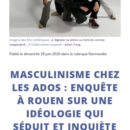
Image à des fins esthétiques.
⚠️ Signaler la photo ou l'article comme
inapproprié
- © Crédit photo unsplash :
Julian Tong
.
Publié le dimanche 28 juin 2026 dans la rubrique Normandie
MASCULINISME CHEZ
LES ADOS : ENQUÊTE
À ROUEN SUR UNE
IDÉOLOGIE QUI
SÉDUIT ET INQUIÈTE