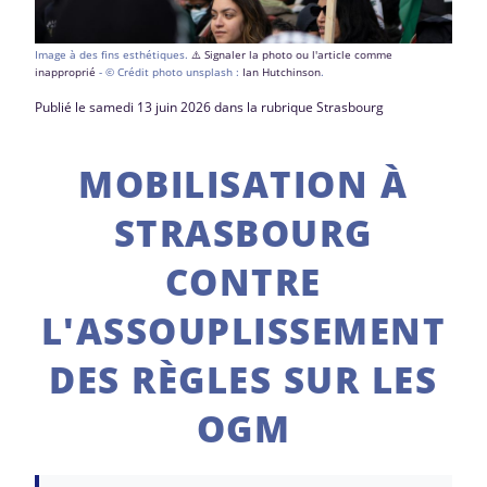
Image à des fins esthétiques.
⚠️ Signaler la photo ou l'article comme
inapproprié
- © Crédit photo unsplash :
Ian Hutchinson
.
Publié le samedi 13 juin 2026 dans la rubrique Strasbourg
MOBILISATION À
STRASBOURG
CONTRE
L'ASSOUPLISSEMENT
DES RÈGLES SUR LES
OGM