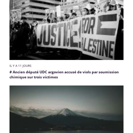
IL Y A 11 JOURS
# Ancien député UDC argovien accusé de viols par soumission
chimique sur trois victimes