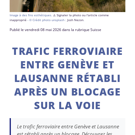
Image à des fins esthétiques.
⚠️ Signaler la photo ou l'article comme
inapproprié
- © Crédit photo unsplash :
Josh Nezon
.
Publié le vendredi 08 mai 2026 dans la rubrique Suisse
TRAFIC FERROVIAIRE
ENTRE GENÈVE ET
LAUSANNE RÉTABLI
APRÈS UN BLOCAGE
SUR LA VOIE
Le trafic ferroviaire entre Genève et Lausanne
est rétabli après un blocage. Découvrez les