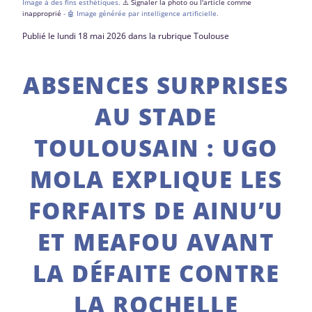
Image à des fins esthétiques.
⚠️ Signaler la photo ou l'article comme
inapproprié
- 🤖 Image générée par intelligence artificielle.
Publié le lundi 18 mai 2026 dans la rubrique Toulouse
ABSENCES SURPRISES
AU STADE
TOULOUSAIN : UGO
MOLA EXPLIQUE LES
FORFAITS DE AINU’U
ET MEAFOU AVANT
LA DÉFAITE CONTRE
LA ROCHELLE