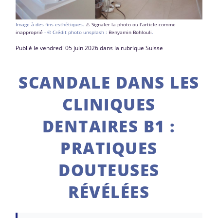
Image à des fins esthétiques.
⚠️ Signaler la photo ou l'article comme
inapproprié
- © Crédit photo unsplash :
Benyamin Bohlouli
.
Publié le vendredi 05 juin 2026 dans la rubrique Suisse
SCANDALE DANS LES
CLINIQUES
DENTAIRES B1 :
PRATIQUES
DOUTEUSES
RÉVÉLÉES