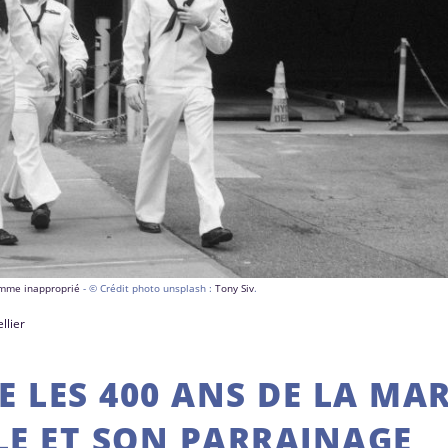
comme inapproprié
- © Crédit photo unsplash :
Tony Siv
.
llier
E LES 400 ANS DE LA MA
E ET SON PARRAINAGE