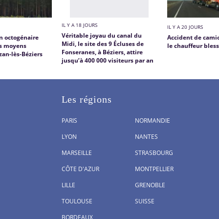
IL Y A 18 JOURS
IL Y A 20 JOURS
Véritable joyau du canal du
un octogénaire
Accident de camio
Midi, le site des 9 Écluses de
os moyens
le chauffeur bles
Fonseranes, à Béziers, attire
zan-lès-Béziers
jusqu’à 400 000 visiteurs par an
Les régions
PARIS
NORMANDIE
LYON
NANTES
MARSEILLE
STRASBOURG
CÔTE D'AZUR
MONTPELLIER
LILLE
GRENOBLE
TOULOUSE
SUISSE
BORDEAUX