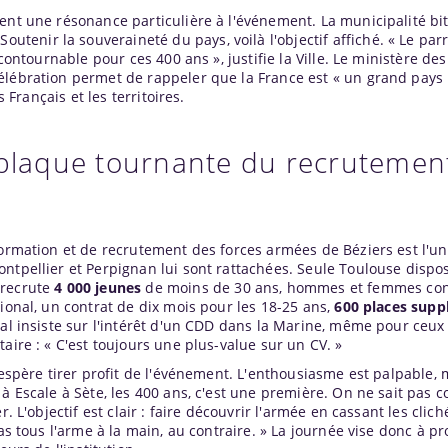
ent une résonance particulière à l'événement. La municipalité bi
 Soutenir la souveraineté du pays, voilà l'objectif affiché. « Le pa
ncontournable pour ces 400 ans », justifie la Ville. Le ministère d
élébration permet de rappeler que la France est « un grand pays 
s Français et les territoires.
 plaque tournante du recrutemen
formation et de recrutement des forces armées de Béziers est l'u
ntpellier et Perpignan lui sont rattachées. Seule
Toulouse
dispos
 recrute
4 000 jeunes
de moins de 30 ans, hommes et femmes co
tional, un contrat de dix mois pour les 18-25 ans,
600 places supp
cal insiste sur l'intérêt d'un CDD dans la Marine, même pour ceux
aire : « C'est toujours une plus-value sur un CV. »
 espère tirer profit de l'événement. L'enthousiasme est palpable, 
 à Escale à Sète, les 400 ans, c'est une première. On ne sait pas 
. L'objectif est clair : faire découvrir l'armée en cassant les clich
pas tous l'arme à la main, au contraire. » La journée vise donc à p