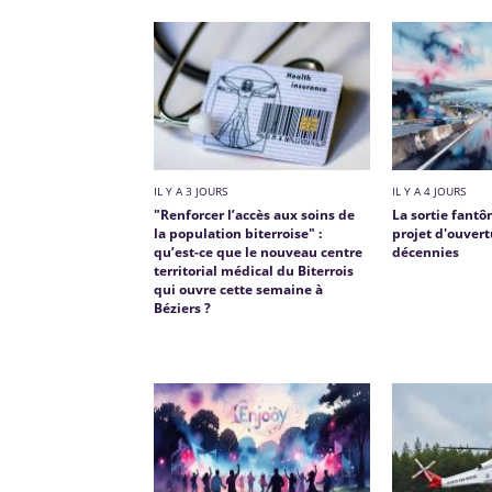
IL Y A 3 JOURS
IL Y A 4 JOURS
"Renforcer l’accès aux soins de
La sortie fantô
la population biterroise" :
projet d'ouvert
qu’est-ce que le nouveau centre
décennies
territorial médical du Biterrois
qui ouvre cette semaine à
Béziers ?