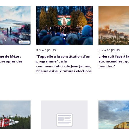
IL Y A 5 JOURS
IL Y A 10 JOURS
me de Mèze :
"J’appelle à la constitution d’un
L'Hérault face à l
ure après des
programme" : à la
aux incendies : q
commémoration de Jean Jaurès,
prendre ?
l’heure est aux futures élections