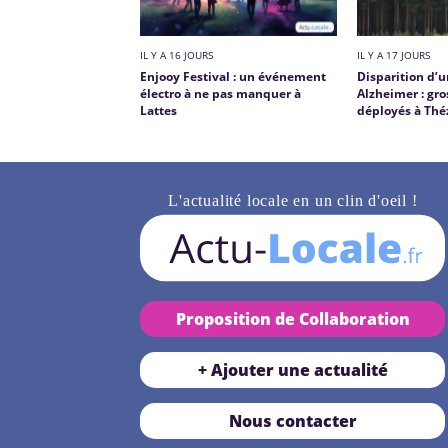
IL Y A 16 JOURS
IL Y A 17 JOURS
Enjooy Festival : un événement
Disparition d’
électro à ne pas manquer à
Alzheimer : gr
Lattes
déployés à Thé
L'actualité locale en un clin d'oeil !
Proposition de Collaboration
+ Ajouter une actualité
Nous contacter