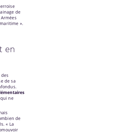
terroise
rrainage de
es Armées
maritime ».
t en
n des
e de sa
nfondus.
lémentaires
 qui ne
mais
combien de
és. « La
romouvoir