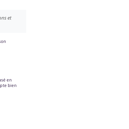
ons et
son
basé en
mpte bien